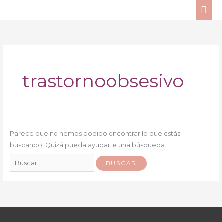
Ir
ME
al
PRI
Buscar
contenido
por:
trastornoobsesivo
Parece que no hemos podido encontrar lo que estás
buscando. Quizá pueda ayudarte una búsqueda.