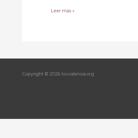
San
Leer más »
Isidro
(Valencia)
Copyright © 2026
tocvalencia.org