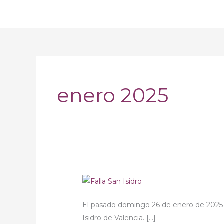
Ir
al
contenido
enero 2025
PREMIOS
SIDRET
El pasado domingo 26 de enero de 2025 tu
–
Isidro de Valencia. […]
Falla