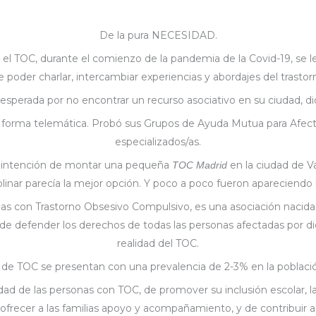
Inicio
Conócenos
Asóciate
Eventos
Voluntariado
De la pura NECESIDAD.
or el TOC, durante el comienzo de la pandemia de la Covid-19, se
ue poder charlar, intercambiar experiencias y abordajes del trast
esperada por no encontrar un recurso asociativo en su ciudad, di
 de forma telemática. Probó sus Grupos de Ayuda Mutua para Afec
especializados/as.
su intención de montar una pequeña
en la ciudad de V
TOC Madrid
iplinar parecía la mejor opción. Y poco a poco fueron apareciendo
nas con Trastorno Obsesivo Compulsivo, es una asociación nacida
e defender los derechos de todas las personas afectadas por dicho
realidad del TOC.
 de TOC se presentan con una prevalencia de 2-3% en la població
d de las personas con TOC, de promover su inclusión escolar, labo
ofrecer a las familias apoyo y acompañamiento, y de contribuir a