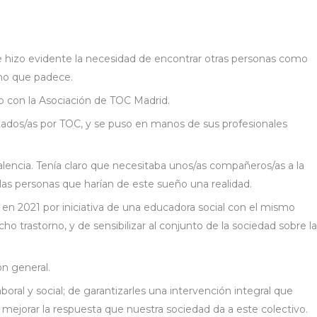
Servicios
Transparencia
Blog
Contacto
 le hizo evidente la necesidad de encontrar otras personas como
orno que padece.
o con la Asociación de TOC Madrid.
tados/as por TOC, y se puso en manos de sus profesionales
alencia. Tenía claro que necesitaba unos/as compañeros/as a la
 las personas que harían de este sueño una realidad.
 en 2021 por iniciativa de una educadora social con el mismo
 trastorno, y de sensibilizar al conjunto de la sociedad sobre la
n general.
ral y social; de garantizarles una intervención integral que
 mejorar la respuesta que nuestra sociedad da a este colectivo.