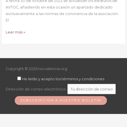
Normas
A fecha 30 de octubre de 2023 se actualizan los estatutos de
de
AVTOC, añadiendo en esta ocasión un apartado dedicado
convivencia
exclusivamente a las normas de convivencia de la asociación.
AVTOC
El
Leer más »
Copyright © 2026
tocvalencia.org
He leído y acepto los términos y condiciones
Dirección de correo electrónico: