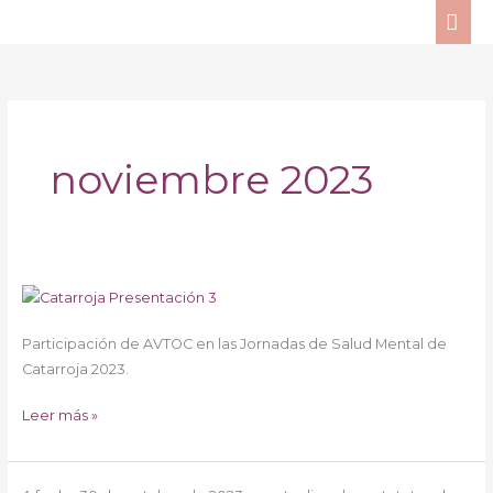
Ir
ME
al
PRI
contenido
noviembre 2023
Jornadas
Salud
Participación de AVTOC en las Jornadas de Salud Mental de
Mental
Catarroja 2023.
Catarroja
Leer más »