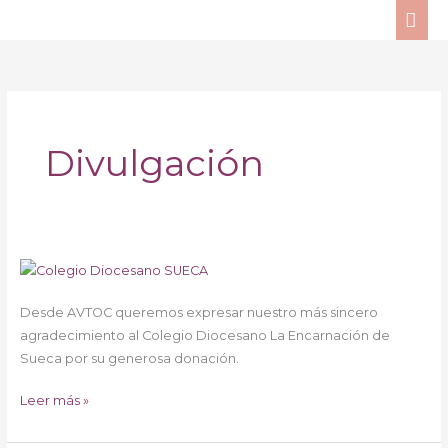
Ir
ME
al
PRI
contenido
Divulgación
Sueca
–
Desde AVTOC queremos expresar nuestro más sincero
Colegio
agradecimiento al Colegio Diocesano La Encarnación de
solidario
Sueca por su generosa donación.
Leer más »