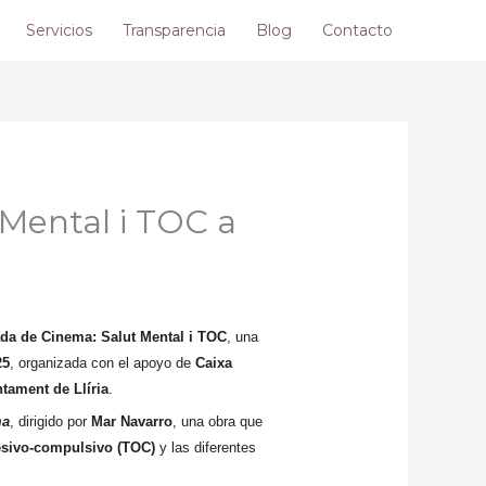
Servicios
Transparencia
Blog
Contacto
 Mental i TOC a
da de Cinema: Salut Mental i TOC
, una
25
, organizada con el apoyo de
Caixa
tament de Llíria
.
ma
, dirigido por
Mar Navarro
, una obra que
esivo-compulsivo (TOC)
y las diferentes