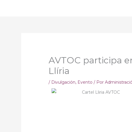
Ir
al
contenido
AVTOC participa en
Llíria
/
Divulgación
,
Evento
/ Por
Administrac