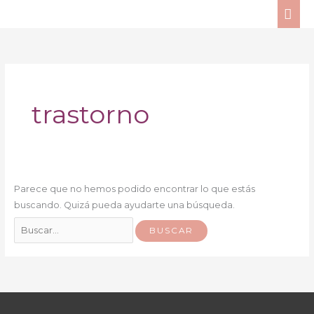
Ir
ME
al
PRI
Buscar
contenido
por:
trastorno
Parece que no hemos podido encontrar lo que estás
buscando. Quizá pueda ayudarte una búsqueda.