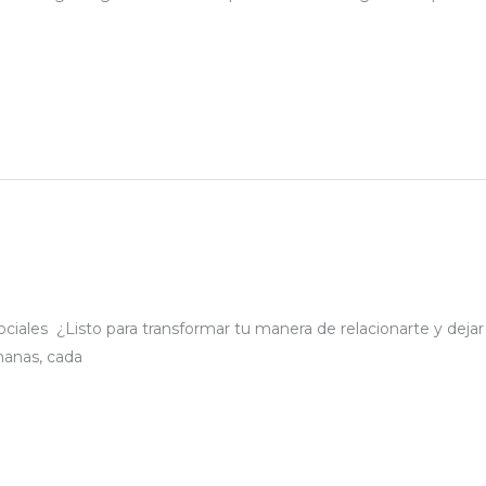
Sociales ¿Listo para transformar tu manera de relacionarte y deja
manas, cada