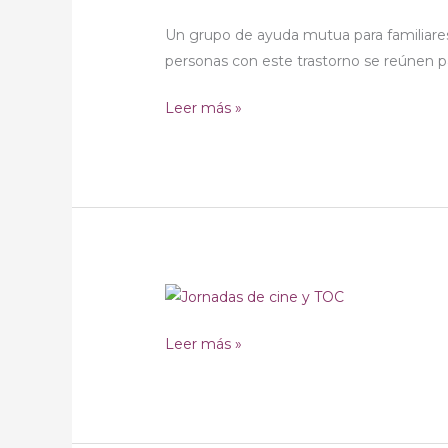
GAM
Un grupo de ayuda mutua para familiare
Familiares
personas con este trastorno se reúnen p
Leer más »
AVTOC
participa
Leer más »
en
la
Jornada
de