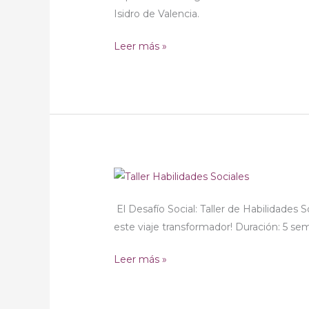
Isidro de Valencia.
Falla
San
Leer más »
Isidro
(Valencia)
Taller
de
El Desafío Social: Taller de Habilidades 
Habilidades
este viaje transformador! Duración: 5 se
Sociales
Leer más »