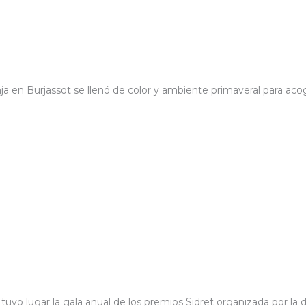
nja en Burjassot se llenó de color y ambiente primaveral para acoge
vo lugar la gala anual de los premios Sidret organizada por la de