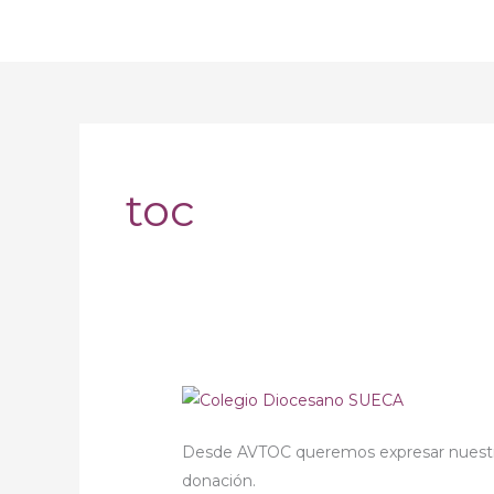
Ir
al
contenido
toc
Sueca
–
Desde AVTOC queremos expresar nuestro
Colegio
donación.
solidario