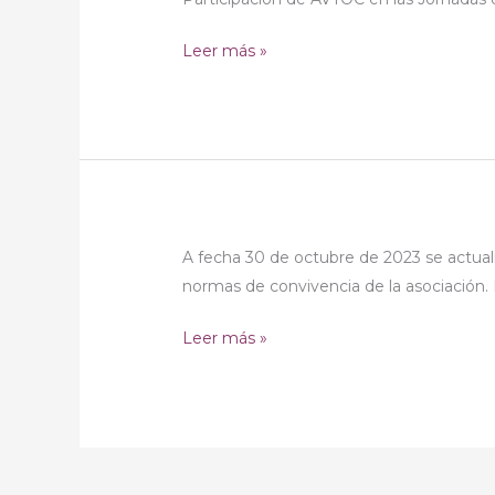
Mental
Catarroja
Leer más »
Normas
A fecha 30 de octubre de 2023 se actual
de
normas de convivencia de la asociación. 
convivencia
Leer más »
AVTOC