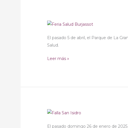
Cinema:
Salut
Mental
i
IV
TOC
Feria
El pasado 5 de abril, el Parque de La Gra
a
de
Salud.
Sagunt
la
Salud
Leer más »
de
Burjassot
PREMIOS
SIDRET
El pasado domingo 26 de enero de 2025 tu
–