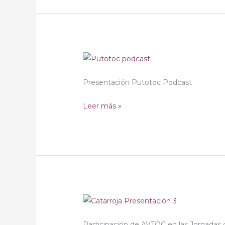
Presentación
Podcast
Presentación Putotoc Podcast
«PUTO
TOC»
Leer más »
Jornadas
Salud
Participación de AVTOC en las Jornadas 