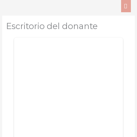
Ir
ME
al
PRI
contenido
Escritorio del donante