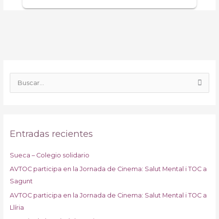
B
u
s
c
Entradas recientes
a
r
Sueca – Colegio solidario
p
AVTOC participa en la Jornada de Cinema: Salut Mental i TOC a
o
Sagunt
r
:
AVTOC participa en la Jornada de Cinema: Salut Mental i TOC a
Llíria