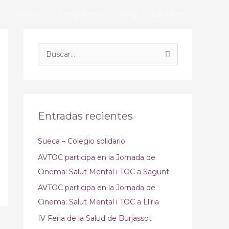
Servicios
Transparencia
Blog
Contacto
B
u
s
c
a
Entradas recientes
r
Sueca – Colegio solidario
p
o
AVTOC participa en la Jornada de
r
Cinema: Salut Mental i TOC a Sagunt
:
AVTOC participa en la Jornada de
Cinema: Salut Mental i TOC a Llíria
IV Feria de la Salud de Burjassot