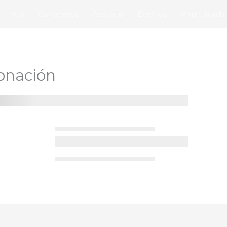
Inicio
Conócenos
Asóciate
Eventos
Voluntariado
onación