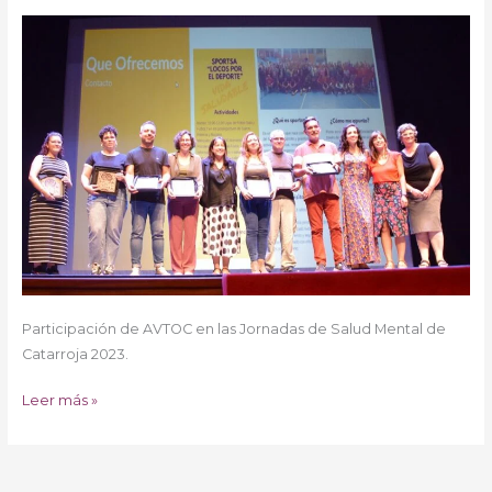
Mental
Jornadas
i
Salud
TOC
Mental
a
Catarroja
Llíria
Participación de AVTOC en las Jornadas de Salud Mental de
Catarroja 2023.
Leer más »