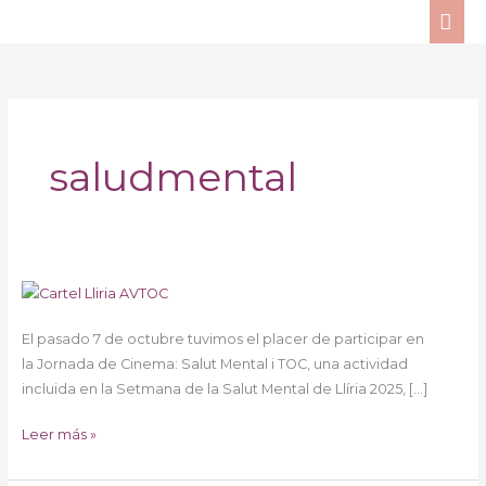
Ir
ME
al
PRI
contenido
saludmental
AVTOC
participa
El pasado 7 de octubre tuvimos el placer de participar en
en
la Jornada de Cinema: Salut Mental i TOC, una actividad
la
incluida en la Setmana de la Salut Mental de Llíria 2025, […]
Jornada
de
Leer más »
Cinema:
Salut