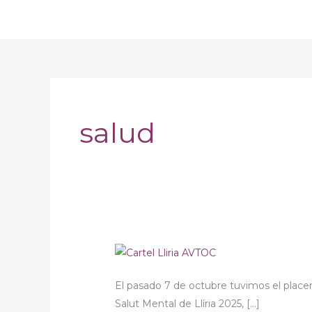
Ir
al
contenido
salud
AVTOC
participa
El pasado 7 de octubre tuvimos el placer
en
Salut Mental de Llíria 2025, […]
la