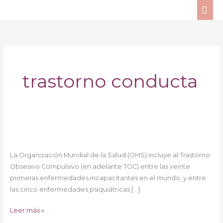
Ir
ME
al
PRI
contenido
trastorno conducta
¿Qué
es
La Organización Mundial de la Salud (OMS) incluye al Trastorno
el
Obsesivo Compulsivo (en adelante TOC) entre las veinte
TOC?
primeras enfermedades incapacitantes en el mundo, y entre
las cinco enfermedades psiquiátricas […]
Leer más »