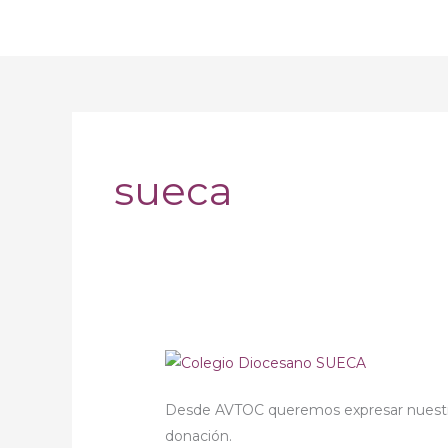
Ir
al
contenido
sueca
Sueca
–
Desde AVTOC queremos expresar nuestro
Colegio
donación.
solidario