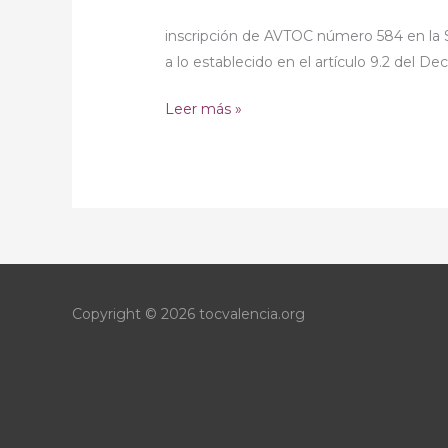
Autonómico
inscripción de AVTOC número 584 en la 
de
a lo establecido en el artículo 9.2 del D
Entidades
en
Leer más »
Salud
de
la
Comunitat
Valenciana
Copyright © 2026
tocvalencia.org