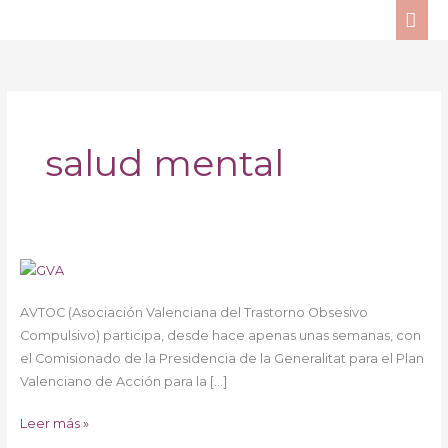
Ir
ME
al
PRI
contenido
salud mental
Generalitat
Valenciana
AVTOC (Asociación Valenciana del Trastorno Obsesivo
y
Compulsivo) participa, desde hace apenas unas semanas, con
Salud
el Comisionado de la Presidencia de la Generalitat para el Plan
Mental
Valenciano de Acción para la […]
Leer más »