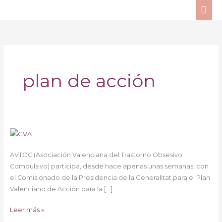
Ir
ME
al
PRI
contenido
plan de acción
Generalitat
Valenciana
AVTOC (Asociación Valenciana del Trastorno Obsesivo
y
Compulsivo) participa, desde hace apenas unas semanas, con
Salud
el Comisionado de la Presidencia de la Generalitat para el Plan
Mental
Valenciano de Acción para la […]
Leer más »