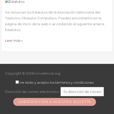
Actualización
de
Se renuevan los Estatutos de la Asociación Valenciana del
Estatutos
Trastorno Obsesivo Compulsivo. Puedes encontrarlos en la
AVTOC
página de inicio de la web o accediendo al siguiente enlace.
Estatutos
Leer más »
Copyright © 2026
tocvalencia.org
He leído y acepto los términos y condiciones
Dirección de correo electrónico: