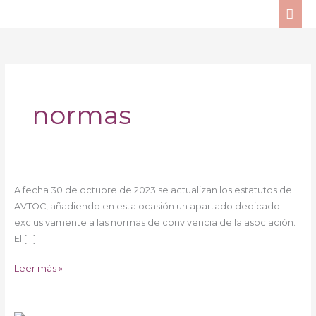
Ir
ME
al
PRI
contenido
normas
Normas
A fecha 30 de octubre de 2023 se actualizan los estatutos de
de
AVTOC, añadiendo en esta ocasión un apartado dedicado
convivencia
exclusivamente a las normas de convivencia de la asociación.
AVTOC
El […]
Leer más »