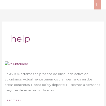
Ir
ME
al
PRI
contenido
help
SOS
–
En AVTOC estamos en proceso de búsqueda activa de
Voluntariado
voluntarios. Actualmente tenemos gran demanda en dos
áreas concretas: 1- Área ocio y deporte: Buscamos a personas
mayores de edad sensibilizadas […]
Leer más »