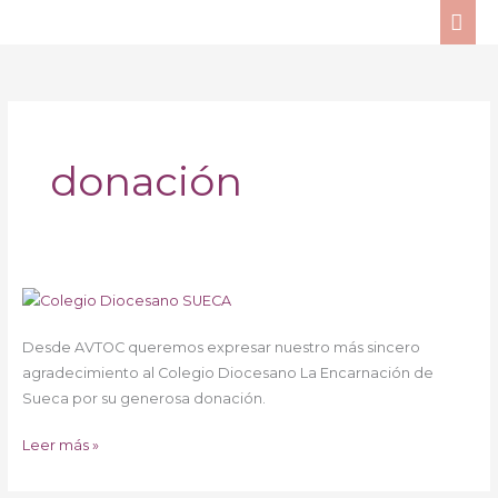
Ir
ME
al
PRI
contenido
donación
Sueca
–
Desde AVTOC queremos expresar nuestro más sincero
Colegio
agradecimiento al Colegio Diocesano La Encarnación de
solidario
Sueca por su generosa donación.
Leer más »