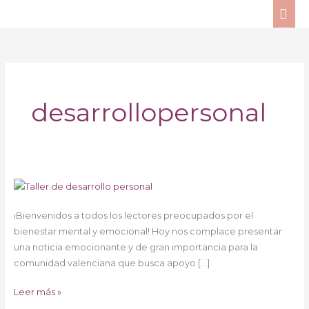
Ir
ME
al
PRI
contenido
desarrollopersonal
Talleres
de
¡Bienvenidos a todos los lectores preocupados por el
desarrollo
bienestar mental y emocional! Hoy nos complace presentar
personal
una noticia emocionante y de gran importancia para la
comunidad valenciana que busca apoyo […]
Leer más »