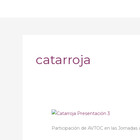
Ir
al
contenido
catarroja
Jornadas
Salud
Participación de AVTOC en las Jornadas 
Mental
Catarroja