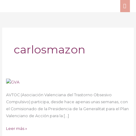
Ir
ME
al
PRI
contenido
carlosmazon
Generalitat
Valenciana
AVTOC (Asociación Valenciana del Trastorno Obsesivo
y
Compulsivo) participa, desde hace apenas unas semanas, con
Salud
el Comisionado de la Presidencia de la Generalitat para el Plan
Mental
Valenciano de Acción para la […]
Leer más »