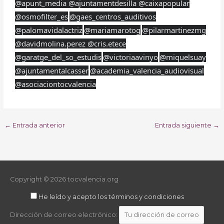
@apunt_media
@ajuntamentdesilla
@caixapopular
@osmofilter_es
@gaes_centros_auditivos
@palomavidalactriz
@mariamarotog
@pilarmartinezmg
@davidmolina.perez
@cris.etece
@garatge_del_so_estudis
@victoriaavinyo
@miquelsuay
@ajuntamentalcasser
@academia_valencia_audiovisual
@asociaciontocvalencia
←
Entrada anterior
Entrada siguiente
→
Copyright © 2026
tocvalencia.org
He leído y acepto los términos y condiciones
Dirección de correo electrónico: